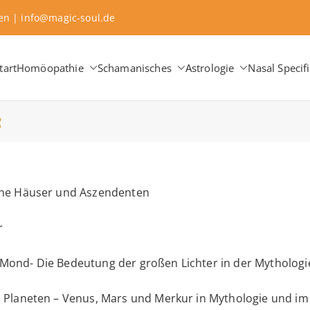
sen | info@magic-soul.de
tart
Homöopathie
Schamanisches
Astrologie
Nasal Specifi
aching ∞ Classical Homeopathy ∞ Astrology
 Change
s
che Häuser und Aszendenten
r
Mond- Die Bedeutung der großen Lichter in der Mytholog
n Planeten – Venus, Mars und Merkur in Mythologie und i