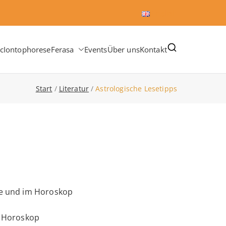
English
c
Iontophorese
Ferasa
Events
Über uns
Kontakt
Start
Literatur
Astrologische Lesetipps
ie und im Horoskop
m Horoskop