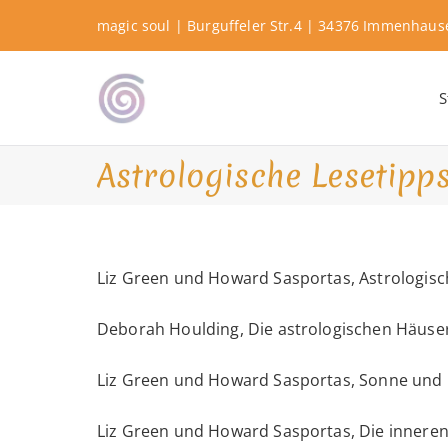
Zum
magic soul | Burguffeler Str.4 | 34376 Immenhau
Inhalt
springen
S
Shamanic Healing. Seership. Te
magic soul ∞ Tools for
Astrologische Lesetipp
Liz Green und Howard Sasportas, Astrologis
Deborah Houlding, Die astrologischen Häuse
Liz Green und Howard Sasportas, Sonne und 
Liz Green und Howard Sasportas, Die innere