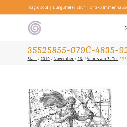
Zum
magic soul | Burguffeler Str.4 | 34376 Immenhau
Inhalt
springen
S
Shamanic Healing. Seership. Te
magic soul ∞ Tools for
35525855-079C-4835-9
Start
2019
November
26.
Venus am 3. Tor
35