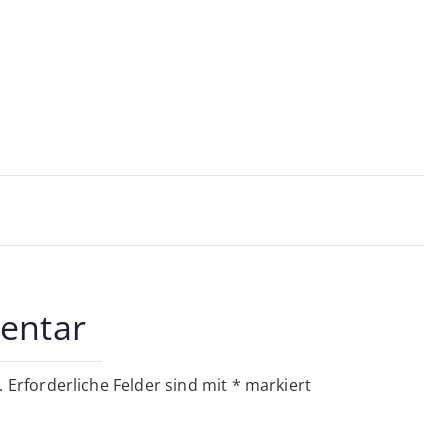
on
entar
.
Erforderliche Felder sind mit
*
markiert