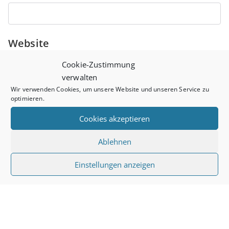
Website
Cookie-Zustimmung
verwalten
Wir verwenden Cookies, um unsere Website und unseren Service zu
optimieren.
Cookies akzeptieren
Diese Website verwendet Akismet, um Spam zu
Alternative:
Ablehnen
reduzieren.
Erfahre, wie deine Kommentardaten
Einstellungen anzeigen
verarbeitet werden.