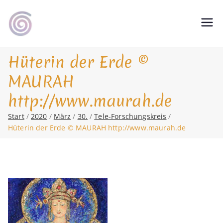
Zum
Inhalt
Shamanic Healing. Seership. Teaching
magic soul ∞ Tools for
springen
∞ Classical Homeopathy ∞ Astrology
Change
Hüterin der Erde ©
MAURAH
http://www.maurah.de
Start
2020
März
30.
Tele-Forschungskreis
Hüterin der Erde © MAURAH http://www.maurah.de