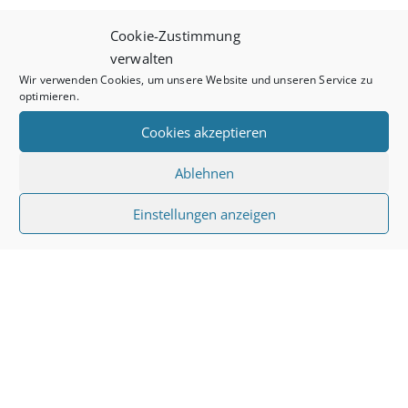
Cookie-Zustimmung
verwalten
Wir verwenden Cookies, um unsere Website und unseren Service zu
Diese Website verwendet Akismet, um Spam zu
Alternative:
optimieren.
reduzieren.
Erfahre, wie deine Kommentardaten
Cookies akzeptieren
verarbeitet werden.
Ablehnen
Einstellungen anzeigen