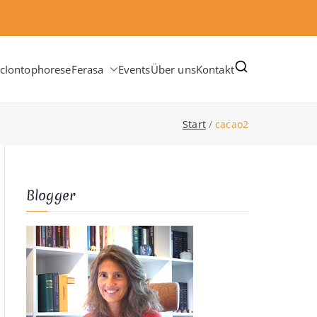
c
Iontophorese
Ferasa
Events
Über uns
Kontakt
Start
cacao2
Blogger