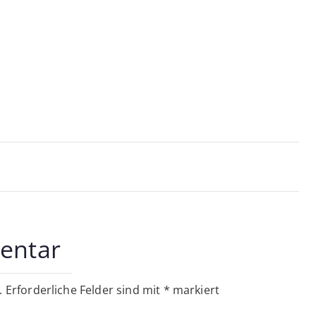
on
entar
.
Erforderliche Felder sind mit
*
markiert