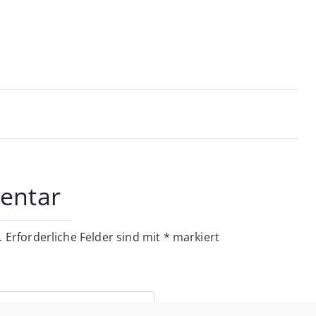
on
entar
.
Erforderliche Felder sind mit
*
markiert