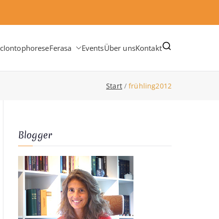
c
Iontophorese
Ferasa
Events
Über uns
Kontakt
Start
frühling2012
Blogger