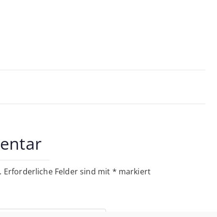
on
entar
.
Erforderliche Felder sind mit
*
markiert