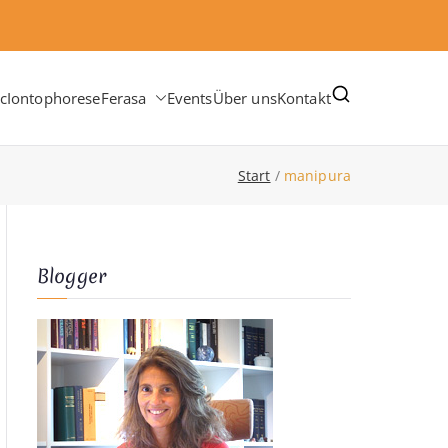
c
Iontophorese
Ferasa
Events
Über uns
Kontakt
Start
manipura
Blogger