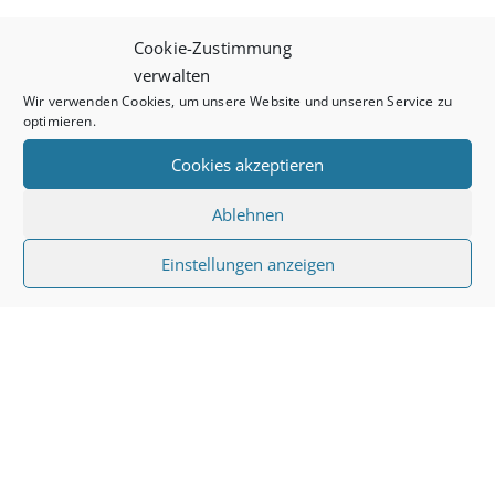
Cookie-Zustimmung
verwalten
Wir verwenden Cookies, um unsere Website und unseren Service zu
Diese Website verwendet Akismet, um Spam zu
Alternative:
optimieren.
reduzieren.
Erfahre, wie deine Kommentardaten
Cookies akzeptieren
verarbeitet werden.
Ablehnen
Einstellungen anzeigen