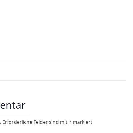
on
entar
.
Erforderliche Felder sind mit
*
markiert