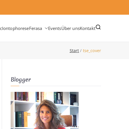
c
Iontophorese
Ferasa
Events
Über uns
Kontakt
Start
tse_cover
Blogger