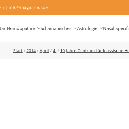
sen | info@magic-soul.de
tart
Homöopathie
Schamanisches
Astrologie
Nasal Specifi
aching ∞ Classical Homeopathy ∞ Astrology
 Change
Start
2014
April
4.
10 Jahre Centrum für klassische H