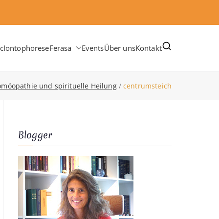
c
Iontophorese
Ferasa
Events
Über uns
Kontakt
omöopathie und spirituelle Heilung
centrumsteich
Blogger