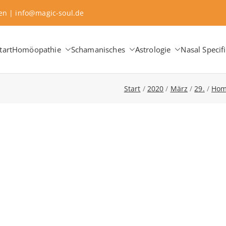
sen | info@magic-soul.de
tart
Homöopathie
Schamanisches
Astrologie
Nasal Specifi
aching ∞ Classical Homeopathy ∞ Astrology
 Change
Start
2020
März
29.
Hom