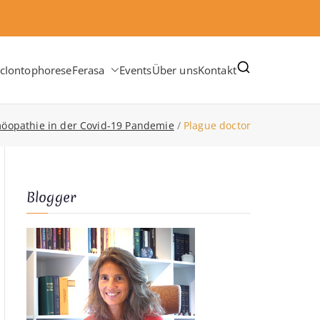
c
Iontophorese
Ferasa
Events
Über uns
Kontakt
öopathie in der Covid-19 Pandemie
Plague doctor
Blogger