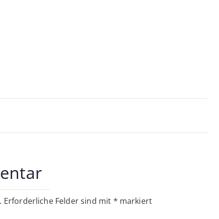
on
entar
.
Erforderliche Felder sind mit
*
markiert