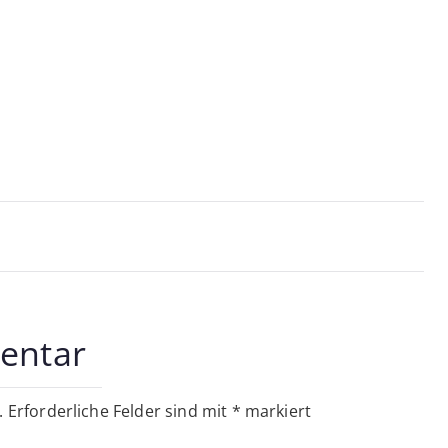
on
entar
.
Erforderliche Felder sind mit
*
markiert