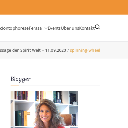
c
Iontophorese
Ferasa
Events
Über uns
Kontakt
sage der Spirit Welt – 11.09.2020
spinning-wheel
Blogger