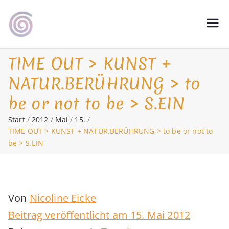
Zum
Inhalt
Shamanic Healing. Seership. Teaching
magic soul ∞ Tools for
springen
∞ Classical Homeopathy ∞ Astrology
Change
TIME OUT > KUNST +
NATUR.BERÜHRUNG > to
be or not to be > S.EIN
Start
2012
Mai
15.
TIME OUT > KUNST + NATUR.BERÜHRUNG > to be or not to
be > S.EIN
Von
Nicoline Eicke
Beitrag veröffentlicht am
15. Mai 2012