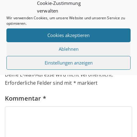
Beitragsnavigation
Cookie-Zustimmung
Mondfinsternis
verwalten
Wir verwenden Cookies, um unsere Website und unseren Service zu
optimieren.
Cookies akzeptieren
Schreibe einen
Ablehnen
Kommentar
Einstellungen anzeigen
Deine E-Mail-Adresse wird nicht veröffentlicht.
Erforderliche Felder sind mit
*
markiert
Kommentar
*