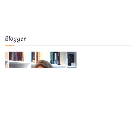
Blogger
Nicoline Eicke
mailto:
nicoline.eicke@magic-soul.de