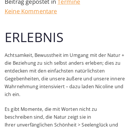
Beitrag gepostet in
Termine
zu
Keine Kommentare
TIME
OUT
ERLEBNIS
>
KUNST
Achtsamkeit, Bewusstheit im Umgang mit der Natur +
+
die Beziehung zu sich selbst anders erleben; dies zu
NATUR.BERÜHRUNG
entdecken mit den einfachsten natürlichsten
>
Gegebenheiten, die unsere äußere und unsere innere
Wahrnehmung intensiviert – dazu laden Nicoline und
to
ich ein.
be
or
Es gibt Momente, die mit Worten nicht zu
not
beschreiben sind, die Natur zeigt sie in
Ihrer unverfänglichen Schönheit > Seelenglück und
to