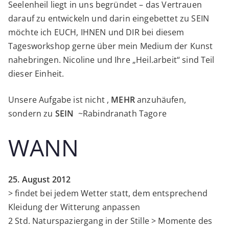
Seelenheil liegt in uns begründet – das Vertrauen
be
darauf zu entwickeln und darin eingebettet zu SEIN
>
möchte ich EUCH, IHNEN und DIR bei diesem
S.EIN
Tagesworkshop gerne über mein Medium der Kunst
nahebringen. Nicoline und Ihre „Heil.arbeit“ sind Teil
dieser Einheit.
Unsere Aufgabe ist nicht ,
MEHR
anzuhäufen,
sondern zu
SEIN
~Rabindranath Tagore
WANN
25. August 2012
> findet bei jedem Wetter statt, dem entsprechend
Kleidung der Witterung anpassen
2 Std. Naturspaziergang in der Stille > Momente des