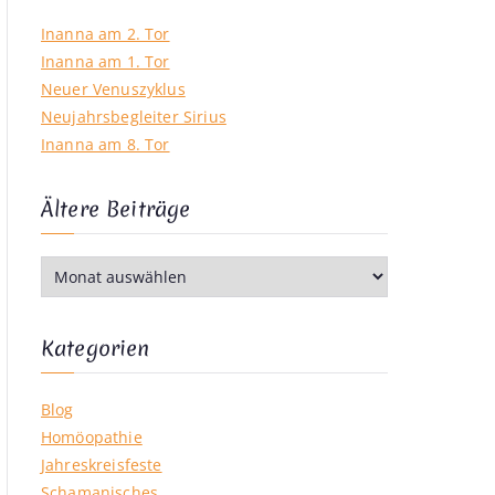
Inanna am 2. Tor
Inanna am 1. Tor
Neuer Venuszyklus
Neujahrsbegleiter Sirius
Inanna am 8. Tor
Ältere Beiträge
Ä
l
t
e
Kategorien
r
e
Blog
B
Homöopathie
e
Jahreskreisfeste
i
Schamanisches