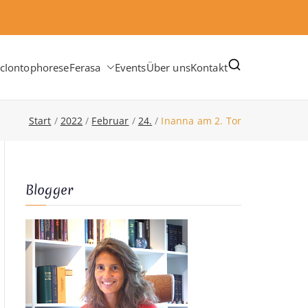
c
Iontophorese
Ferasa
Events
Über uns
Kontakt
Start
2022
Februar
24.
Inanna am 2. Tor
Blogger