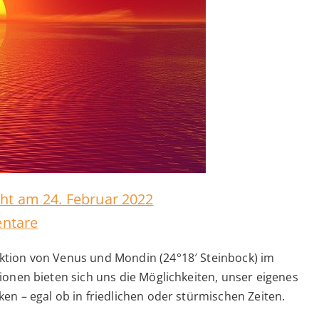
icht am
24. Februar 2022
zu
ntare
Inanna
ktion von Venus und Mondin (24°18′ Steinbock) im
am
tionen bieten sich uns die Möglichkeiten, unser eigenes
2.
en – egal ob in friedlichen oder stürmischen Zeiten.
Tor