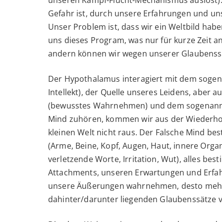
unseren Kampf-Flucht-Mechanismus auslöst).
Gefahr ist, durch unsere Erfahrungen und un
Unser Problem ist, dass wir ein Weltbild hab
uns dieses Program, was nur für kurze Zeit 
andern können wir wegen unserer Glaubenssä
Der Hypothalamus interagiert mit dem soge
Intellekt), der Quelle unseres Leidens, aber 
(bewusstes Wahrnehmen) und dem sogenan
Mind zuhören, kommen wir aus der Wiederh
kleinen Welt nicht raus. Der Falsche Mind 
(Arme, Beine, Kopf, Augen, Haut, innere Organ
verletzende Worte, Irritation, Wut), alles b
Attachments, unseren Erwartungen und Erfah
unsere Äußerungen wahrnehmen, desto mehr 
dahinter/darunter liegenden Glaubenssätze 