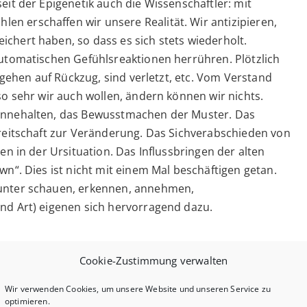
eit der Epigenetik auch die Wissenschaftler: mit
n erschaffen wir unsere Realität. Wir antizipieren,
chert haben, so dass es sich stets wiederholt.
automatischen Gefühlsreaktionen herrühren. Plötzlich
, gehen auf Rückzug, sind verletzt, etc. Vom Verstand
so sehr wir auch wollen, ändern können wir nichts.
 Innehalten, das Bewusstmachen der Muster. Das
ereitschaft zur Veränderung. Das Sichverabschieden von
en in der Ursituation. Das Influssbringen der alten
wn“. Dies ist nicht mit einem Mal beschäftigen getan.
runter schauen, erkennen, annehmen,
nd Art) eigenen sich hervorragend dazu.
Cookie-Zustimmung verwalten
Wir verwenden Cookies, um unsere Website und unseren Service zu
 damit jegliche Verzerrungen ihrer inneren Visionen,
optimieren.