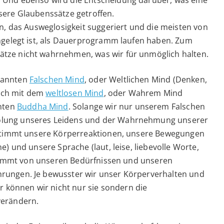
 Und ebenso wird die Entscheidung darüber, was eine
sere Glaubenssätze getroffen.
en, das Ausweglosigkeit suggeriert und die meisten von
angelegt ist, als Dauerprogramm laufen haben. Zum
tze nicht wahrnehmen, was wir für unmöglich halten.
nannten
Falschen Mind
, oder Weltlichen Mind (Denken,
auch mit dem
weltlosen Mind
, oder Wahrem Mind
nten
Buddha Mind
. Solange wir nur unserem Falschen
olung unseres Leidens und der Wahrnehmung unserer
bestimmt unsere Körperreaktionen, unsere Bewegungen
e) und unsere Sprache (laut, leise, liebevolle Worte,
estimmt von unseren Bedürfnissen und unseren
rungen. Je bewusster wir unser Körperverhalten und
können wir nicht nur sie sondern die
verändern.