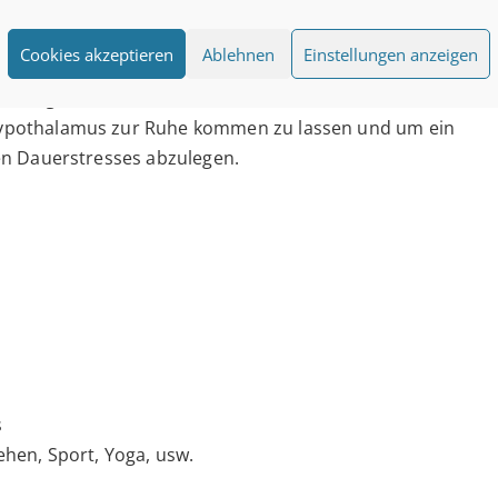
, beruhen, und alle Verzerrungen ihrer Verbindung zum
sein kann, wie die Vorzimmerdame es zulässt.
Cookies akzeptieren
Ablehnen
Einstellungen anzeigen
 Möglichkeit, unsere Glaubenssätze näher zu
ypothalamus zur Ruhe kommen zu lassen und um ein
en Dauerstresses abzulegen.
s
hen, Sport, Yoga, usw.