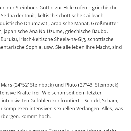
n der Steinbock-Göttin zur Hilfe rufen – griechische
edna der Inuit, keltisch-schottische Cailleach,
induistische Dhumavati, arabische Manat, Großmutter
, japanische Ana No Uzume, griechische Baubo,
uruku, irisch-keltische Sheela-na-Gig, schottische
ntarische Sophia, usw. Sie alle leben ihre Macht, sind
Mars (24°52′ Steinbock) und Pluto (27°43′ Steinbock).
tensive Kräfte frei. Wie schon seit dem letzten
 intensivsten Gefühlen konfrontiert – Schuld, Scham,
uch komplexen intensiven sexuellen Verlangen. Alles, was
verbergen, kommt hoch.