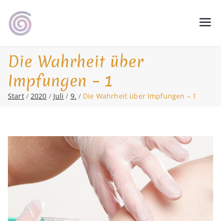
Zum
Inhalt
Shamanic Healing. Seership. Teaching
magic soul ∞ Tools for
springen
∞ Classical Homeopathy ∞ Astrology
Change
Die Wahrheit über
Impfungen – 1
Start
2020
Juli
9.
Die Wahrheit über Impfungen – 1