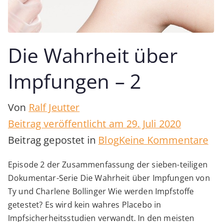
Die Wahrheit über
Impfungen – 2
Von
Ralf Jeutter
Beitrag veröffentlicht am
29. Juli 2020
zu
Beitrag gepostet in
Blog
Keine Kommentare
Di
Episode 2 der Zusammenfassung der sieben-teiligen
Wa
Dokumentar-Serie Die Wahrheit über Impfungen von
üb
Ty und Charlene Bollinger Wie werden Impfstoffe
Im
getestet? Es wird kein wahres Placebo in
Impfsicherheitsstudien verwandt. In den meisten
–