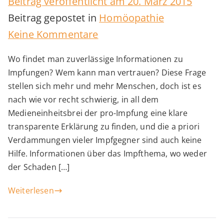
Beitrag veröffentlicht am
20. März 2015
Beitrag gepostet in
Homöopathie
zu
Keine Kommentare
Anerkennung
Wo findet man zuverlässige Informationen zu
per
Impfungen? Wem kann man vertrauen? Diese Frage
Gerichtsurteil
stellen sich mehr und mehr Menschen, doch ist es
zum
nach wie vor recht schwierig, in all dem
Medieneinheitsbrei der pro-Impfung eine klare
Thema
transparente Erklärung zu finden, und die a priori
Impfungen
Verdammungen vieler Impfgegner sind auch keine
Hilfe. Informationen über das Impfthema, wo weder
der Schaden […]
Weiterlesen