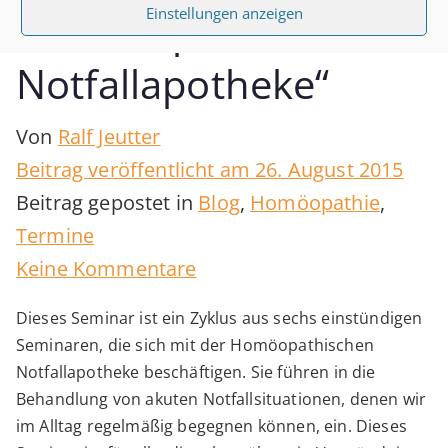
Einstellungen anzeigen
„Homöopathische
Notfallapotheke“
Von
Ralf Jeutter
Beitrag veröffentlicht am
26. August 2015
Beitrag gepostet in
Blog
,
Homöopathie
,
Termine
zu
Keine Kommentare
online
Dieses Seminar ist ein Zyklus aus sechs einstündigen
class
Seminaren, die sich mit der Homöopathischen
„Homöopathische
Notfallapotheke beschäftigen. Sie führen in die
Notfallapotheke“
Behandlung von akuten Notfallsituationen, denen wir
im Alltag regelmäßig begegnen können, ein. Dieses