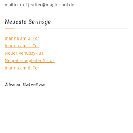
mailto:
ralf.jeutter@magic-soul.de
Neueste Beiträge
Inanna am 2. Tor
Inanna am 1. Tor
Neuer Venuszyklus
Neujahrsbegleiter Sirius
Inanna am 8. Tor
Ältere Beiträge
Ä
l
t
e
Kategorien
r