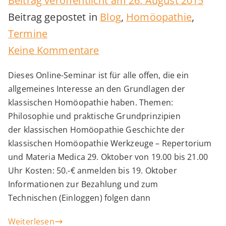
Beitrag veröffentlicht am
26. August 2015
Beitrag gepostet in
Blog
,
Homöopathie
,
Termine
zu
Keine Kommentare
Online-
Dieses Online-Seminar ist für alle offen, die ein
Seminar
allgemeines Interesse an den Grundlagen der
„Einführung
klassischen Homöopathie haben. Themen:
in
Philosophie und praktische Grundprinzipien
der klassischen Homöopathie Geschichte der
die
klassischen Homöopathie Werkzeuge – Repertorium
klassische
und Materia Medica 29. Oktober von 19.00 bis 21.00
Homöopathie“
Uhr Kosten: 50.-€ anmelden bis 19. Oktober
Informationen zur Bezahlung und zum
Technischen (Einloggen) folgen dann
Weiterlesen