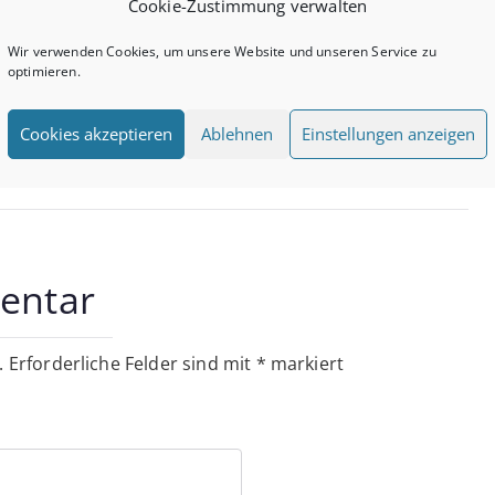
Cookie-Zustimmung verwalten
, sowie allen, die Venus im Skorpion haben und allen,
rtiefen wollen.
Wir verwenden Cookies, um unsere Website und unseren Service zu
optimieren.
Cookies akzeptieren
Ablehnen
Einstellungen anzeigen
on
lebendige Zeremonie
entar
.
Erforderliche Felder sind mit
*
markiert