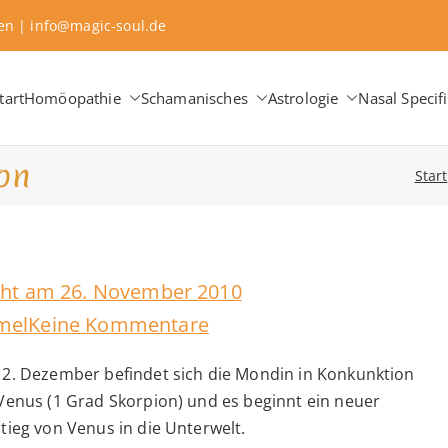
sen | info@magic-soul.de
tart
Homöopathie
Schamanisches
Astrologie
Nasal Specifi
aching ∞ Classical Homeopathy ∞ Astrology
 Change
on
Start
icht am
26. November 2010
zu
mel
Keine Kommentare
Venus-
2. Dezember befindet sich die Mondin in Konkunktion
Mond-
Venus (1 Grad Skorpion) und es beginnt ein neuer
Konjunktion
tieg von Venus in die Unterwelt.