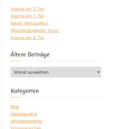
Inanna am 2. Tor
Inanna am 1. Tor
Neuer Venuszyklus
Neujahrsbegleiter Sirius
Inanna am 8. Tor
Ältere Beiträge
Ä
l
t
e
Kategorien
r
e
Blog
B
Homöopathie
e
Jahreskreisfeste
i
Schamanisches