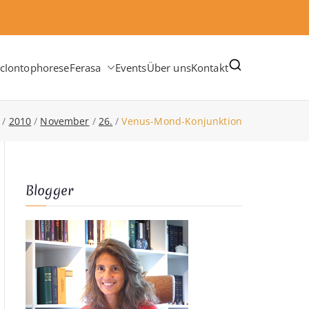
c
Iontophorese
Ferasa
Events
Über uns
Kontakt
2010
November
26.
Venus-Mond-Konjunktion
Blogger