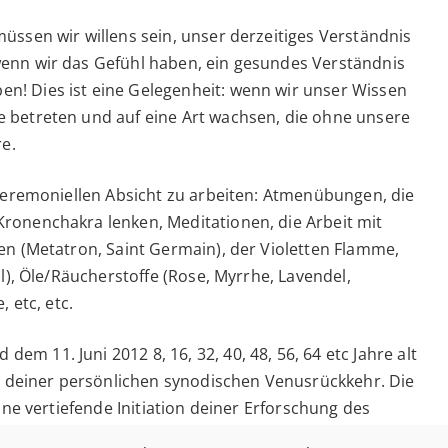
üssen wir willens sein, unser derzeitiges Verständnis
enn wir das Gefühl haben, ein gesundes Verständnis
! Dies ist eine Gelegenheit: wenn wir unser Wissen
 betreten und auf eine Art wachsen, die ohne unsere
re.
 zeremoniellen Absicht zu arbeiten: Atmenübungen, die
ronenchakra lenken, Meditationen, die Arbeit mit
en (Metatron, Saint Germain), der Violetten Flamme,
l), Öle/Räucherstoffe (Rose, Myrrhe, Lavendel,
 etc, etc.
 11. Juni 2012 8, 16, 32, 40, 48, 56, 64 etc Jahre alt
in deiner persönlichen synodischen Venusrückkehr. Die
ine vertiefende Initiation deiner Erforschung des
n mit diesem und den weiteren Toren ist allen, die sich