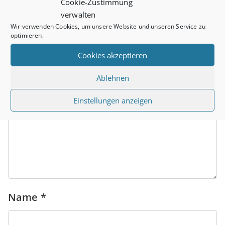
Schreibe einen
Cookie-Zustimmung
verwalten
Kommentar
Wir verwenden Cookies, um unsere Website und unseren Service zu
optimieren.
Deine E-Mail-Adresse wird nicht veröffentlicht.
Cookies akzeptieren
Erforderliche Felder sind mit
*
markiert
Ablehnen
Kommentar
*
Einstellungen anzeigen
Name
*