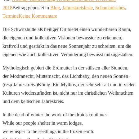
2018
Beitrag gepostet in
Blog
,
Jahreskreisfeste
,
Schamanisches
,
zu
Termine
Keine Kommentare
Vollmond-
Die Schwitzhütte als heiliger Ort bietet einen wunderbaren Raum,
Schwitzhütte
die eigenen und kollektiven Visionen bewusster zu erkennen,
zur
kraftvoll und gestärkt in das neue Sonnenjahr zu schreiten, um die
Wintersonnenwende
eigenen wie auch kollektiven Veränderung bewusst mitzugestalten.
Mythologisch gebiert die Erdmutter in der stillsten aller Stunden,
der Modranecht, Mutternacht, das Lichtbaby, den neuen Sonnen-
(resp Jahreskreis-)König. Ein Mythos, der sehr sehr alt und in vielen
Kulturen wiederzufinden ist, nicht nur im christlichen Weihnachten
und dem keltischen Jahreskreis.
In the dead of winter the work of the druids continues.
While our people shelter in warm lodges,
we whisper to the seedlings in the frozen earth.