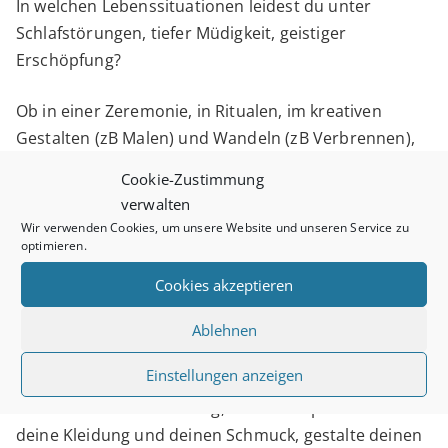
In welchen Lebenssituationen leidest du unter
Schlafstörungen, tiefer Müdigkeit, geistiger
Erschöpfung?
Ob in einer Zeremonie, in Ritualen, im kreativen
Gestalten (zB Malen) und Wandeln (zB Verbrennen),
beim täglichem Meditieren, durch Visualisieren, beim
Cookie-Zustimmung
täglichen Yoga (va Asanas, Meditationen und
verwalten
Pranayama-Übungen, die speziell
Wir verwenden Cookies, um unsere Website und unseren Service zu
Sahasrara aktivieren), etc – wichtig ist, dass du voller
optimieren.
Absicht bist und dich dem Prozess hingibst.
Cookies akzeptieren
Unterstützend sind derzeit die Farben weiß, violett
und Gold, das Mantra OM, Solfiggio DO, der Erzengel
Ablehnen
Metatron, Amethyst, Bergkristall, Diamant, violetter
Einstellungen anzeigen
Fluorit, das Bild des tausendblättrigen Lotus.
Schmücke deine Wohnung, wähle entsprechend
deine Kleidung und deinen Schmuck, gestalte deinen