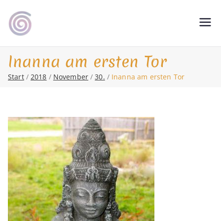
Zum
Inhalt
Shamanic Healing. Seership. Teaching
magic soul ∞ Tools for
springen
∞ Classical Homeopathy ∞ Astrology
Change
Inanna am ersten Tor
Start
2018
November
30.
Inanna am ersten Tor