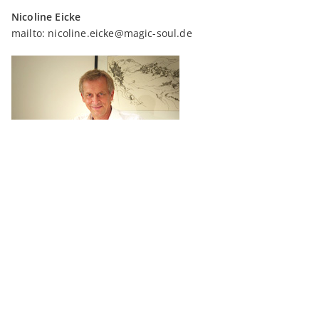
Nicoline Eicke
mailto:
nicoline.eicke@magic-soul.de
Ralf Jeutter
mailto:
ralf.jeutter@magic-soul.de
Neueste Beiträge
Inanna am 2. Tor
Inanna am 1. Tor