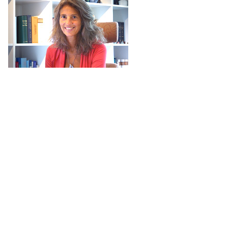
Nicoline Eicke
mailto:
nicoline.eicke@magic-soul.de
Ralf Jeutter