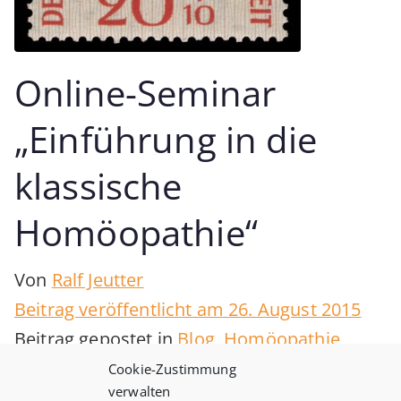
Online-Seminar
„Einführung in die
klassische
Homöopathie“
Von
Ralf Jeutter
Beitrag veröffentlicht am
26. August 2015
Beitrag gepostet in
Blog
,
Homöopathie
,
Termine
Cookie-Zustimmung
verwalten
zu
Keine Kommentare