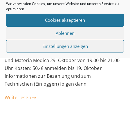
Wir verwenden Cookies, um unsere Website und unseren Service zu
Online-
optimieren.
Dieses Online-Seminar ist für alle offen, die ein
Seminar
Cookies akzeptieren
allgemeines Interesse an den Grundlagen der
„Einführung
klassischen Homöopathie haben. Themen:
Ablehnen
in
Philosophie und praktische Grundprinzipien
der klassischen Homöopathie Geschichte der
die
Einstellungen anzeigen
klassischen Homöopathie Werkzeuge – Repertorium
klassische
und Materia Medica 29. Oktober von 19.00 bis 21.00
Homöopathie“
Uhr Kosten: 50.-€ anmelden bis 19. Oktober
Informationen zur Bezahlung und zum
Technischen (Einloggen) folgen dann
Weiterlesen