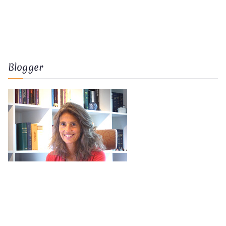
Blogger
Nicoline Eicke
mailto:
nicoline.eicke@magic-soul.de