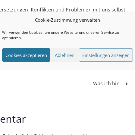
ersetzungen, Konflikten und Problemen mit uns selbst
nallen manchmal aufeinander und es entstehen neue
Cookie-Zustimmung verwalten
Wir verwenden Cookies, um unsere Website und unseren Service zu
optimieren.
 16. April 1959
Cookies akzeptieren
Ablehnen
Einstellungen anzeigen
on
Was ich bin…
entar