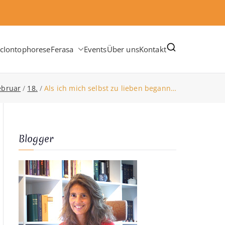
c
Iontophorese
Ferasa
Events
Über uns
Kontakt
ebruar
18.
Als ich mich selbst zu lieben begann…
Blogger