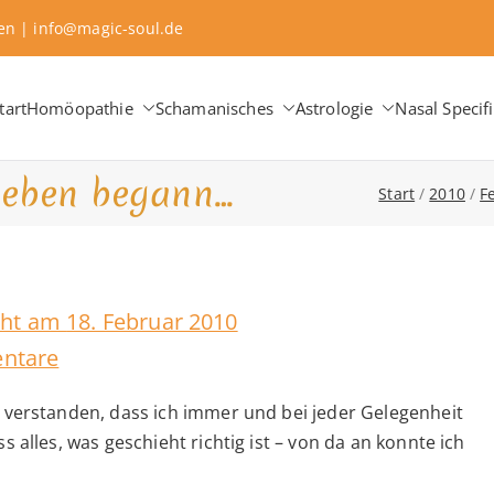
sen | info@magic-soul.de
tart
Homöopathie
Schamanisches
Astrologie
Nasal Specifi
aching ∞ Classical Homeopathy ∞ Astrology
 Change
lieben begann…
Start
2010
F
icht am
18. Februar 2010
zu
ntare
Als
h verstanden, dass ich immer und bei jeder Gelegenheit
ich
s alles, was geschieht richtig ist – von da an konnte ich
mich