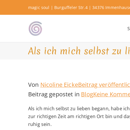
Zum
magic soul | Burguffeler Str.4 | 34376 Immenhau
Inhalt
springen
S
Shamanic Healing. Seership. Te
magic soul ∞ Tools for
Als ich mich selbst zu 
Von
Nicoline Eicke
Beitrag veröffentl
Beitrag gepostet in
Blog
Keine Komme
Als ich mich selbst zu lieben begann, habe ic
zur richtigen Zeit am richtigen Ort bin und das
ruhig sein.