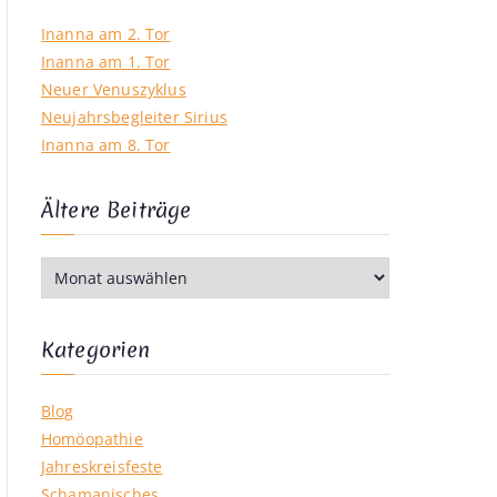
Inanna am 2. Tor
Inanna am 1. Tor
Neuer Venuszyklus
Neujahrsbegleiter Sirius
Inanna am 8. Tor
Ältere Beiträge
Ä
l
t
e
Kategorien
r
e
Blog
B
Homöopathie
e
Jahreskreisfeste
i
Schamanisches