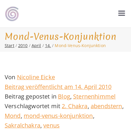
Zum
Inhalt
Shamanic Healing. Seership. Teaching
magic soul ∞ Tools for
springen
∞ Classical Homeopathy ∞ Astrology
Change
Mond-Venus-Konjunktion
Start
2010
April
14.
Mond-Venus-Konjunktion
Von
Nicoline Eicke
Beitrag veröffentlicht am
14. April 2010
Beitrag gepostet in
Blog
,
Sternenhimmel
Verschlagwortet mit
2. Chakra
,
abendstern
,
Mond
,
mond-venus-konjunktion
,
Sakralchakra
,
venus