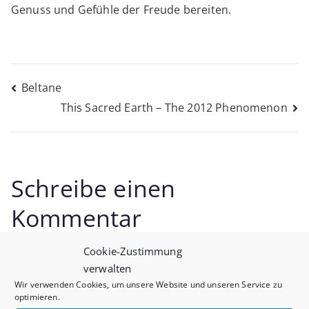
Genuss und Gefühle der Freude bereiten.
Beitragsnavigation
Beltane
This Sacred Earth – The 2012 Phenomenon
Schreibe einen
Kommentar
Cookie-Zustimmung
Deine E-Mail-Adresse wird nicht veröffentlicht.
verwalten
Erforderliche Felder sind mit
*
markiert
Wir verwenden Cookies, um unsere Website und unseren Service zu
optimieren.