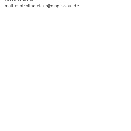
mailto:
nicoline.eicke@magic-soul.de
Ralf Jeutter
mailto:
ralf.jeutter@magic-soul.de
Neueste Beiträge
Inanna am 2. Tor
Inanna am 1. Tor
Neuer Venuszyklus