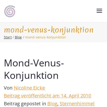
Zum
Inhalt
Shamanic Healing. Seership. Teaching
magic soul ∞ Tools for
springen
∞ Classical Homeopathy ∞ Astrology
Change
mond-venus-konjunktion
Start
Blog
mond-venus-konjunktion
Mond-Venus-
Konjunktion
Von
Nicoline Eicke
Beitrag veröffentlicht am
14. April 2010
Beitrag gepostet in
Blog
,
Sternenhimmel