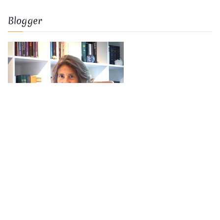
Blogger
Nicoline Eicke
mailto:
nicoline.eicke@magic-soul.de