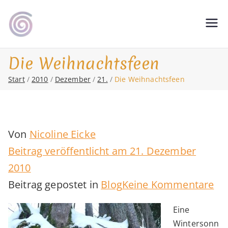
Zum
Inhalt
Shamanic Healing. Seership. Teaching
magic soul ∞ Tools for
springen
∞ Classical Homeopathy ∞ Astrology
Change
Die Weihnachtsfeen
Start
2010
Dezember
21.
Die Weihnachtsfeen
Von
Nicoline Eicke
Beitrag veröffentlicht am
21. Dezember
2010
zu
Beitrag gepostet in
Blog
Keine Kommentare
Di
Eine
We
Wintersonn