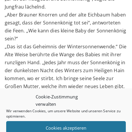
Jungfrau lächelnd.
„Aber Brauner Knorren und der alte Eichbaum haben
gesagt, dass der Sonnenkönig tot sei“, antworteten
die Feen. „Wie kann dies kleine Baby der Sonnenkönig
sein?“
„Das ist das Geheimnis der Wintersonnenwende.“ Die
Alte Weise berührte die Wange des Babies mit ihrer
runzligen Hand. „Jedes Jahr muss der Sonnenkönig in
der dunkelsten Nacht des Winters zum Heiligen Hain
kommen, wo er stirbt. Ich bringe seine Seele zur
Großen Mutter, welche ihm wieder neues Leben gibt.
Dies ist der Weg aller Geschöpfe, nicht nur des
Cookie-Zustimmung
Sonnenkönigs.“
verwalten
„Du meinst, alles lebt und stirbt und lebt wieder?“ Die
Wir verwenden Cookies, um unsere Website und unseren Service zu
optimieren.
Feen schauten verwundert das in die Arme der
Großen Mutter geschmiegte Sonnenkönigsbaby an.
Cookies akzeptieren