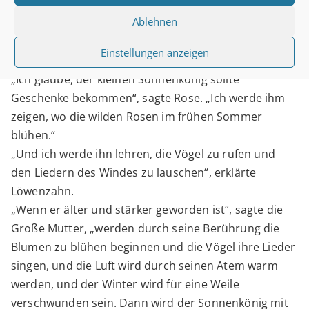
„Ja, ihr Kleinen“, antwortete die Alte Weise. „Es gibt
Ablehnen
kein Ende des Lebens. Dies ist das große mystische
Geheimnis der Wintersonnenwende.“
Einstellungen anzeigen
Die Feen lachten vor Freude.
„Ich glaube, der kleinen Sonnenkönig sollte
Geschenke bekommen“, sagte Rose. „Ich werde ihm
zeigen, wo die wilden Rosen im frühen Sommer
blühen.“
„Und ich werde ihn lehren, die Vögel zu rufen und
den Liedern des Windes zu lauschen“, erklärte
Löwenzahn.
„Wenn er älter und stärker geworden ist“, sagte die
Große Mutter, „werden durch seine Berührung die
Blumen zu blühen beginnen und die Vögel ihre Lieder
singen, und die Luft wird durch seinen Atem warm
werden, und der Winter wird für eine Weile
verschwunden sein. Dann wird der Sonnenkönig mit