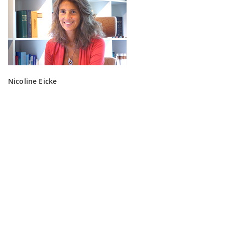
Nicoline Eicke
mailto:
nicoline.eicke@magic-soul.de
Ralf Jeutter
mailto:
ralf.jeutter@magic-soul.de