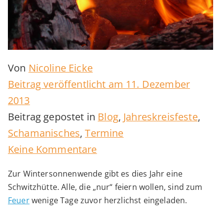
Von
Nicoline Eicke
Beitrag veröffentlicht am
11. Dezember
2013
Beitrag gepostet in
Blog
,
Jahreskreisfeste
,
Schamanisches
,
Termine
zu
Keine Kommentare
Wintersonnenwende
Zur Wintersonnenwende gibt es dies Jahr eine
Schwitzhütte. Alle, die „nur“ feiern wollen, sind zum
Feuer
wenige Tage zuvor herzlichst eingeladen.