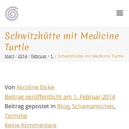
Zum
Inhalt
Shamanic Healing. Seership. Teaching
magic soul ∞ Tools for
springen
∞ Classical Homeopathy ∞ Astrology
Change
Schwitzhütte mit Medicine
Turtle
Start
2014
Februar
1.
Schwitzhütte mit Medicine Turtle
Von
Nicoline Eicke
Beitrag veröffentlicht am
1. Februar 2014
Beitrag gepostet in
Blog
,
Schamanisches
,
Termine
zu
Keine Kommentare