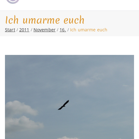
Shamanic Healing. Seership. Teaching
magic soul ∞ Tools for
springen
∞ Classical Homeopathy ∞ Astrology
Change
Ich umarme euch
Start
2011
November
16.
Ich umarme euch