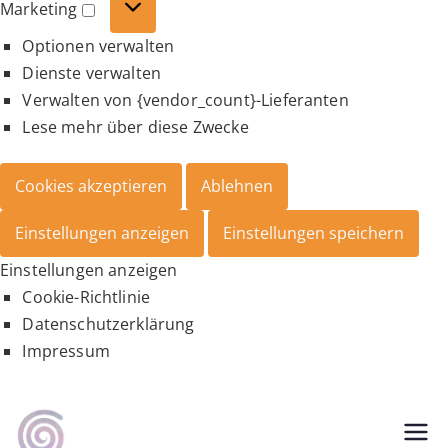
Marketing
Marketing
Optionen verwalten
Dienste verwalten
Verwalten von {vendor_count}-Lieferanten
Lese mehr über diese Zwecke
Cookies akzeptieren
Ablehnen
Einstellungen anzeigen
Einstellungen speichern
Einstellungen anzeigen
Cookie-Richtlinie
Datenschutzerklärung
Impressum
Zum
Inhalt