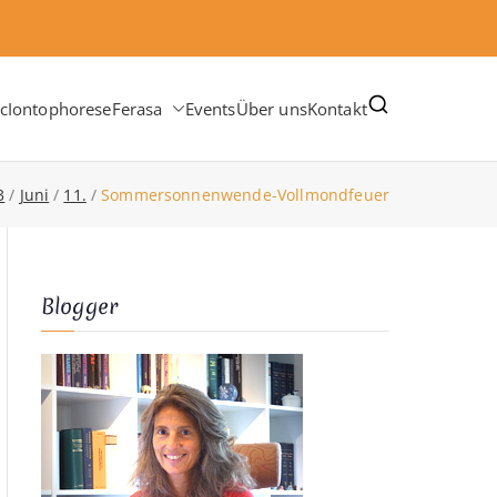
c
Iontophorese
Ferasa
Events
Über uns
Kontakt
3
Juni
11.
Sommersonnenwende-Vollmondfeuer
Blogger