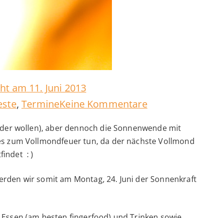
icht am
11. Juni 2013
zu
este
,
Termine
Keine Kommentare
Sommersonne
(oder wollen), aber dennoch die Sonnenwende mit
Vollmondfeuer
es zum Vollmondfeuer tun, da der nächste Vollmond
indet : )
rden wir somit am Montag, 24. Juni der Sonnenkraft
 Essen (am besten fingerfood) und Trinken sowie