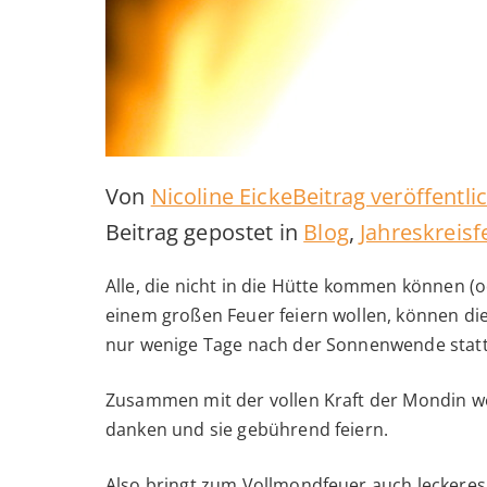
Von
Nicoline Eicke
Beitrag veröffentl
Beitrag gepostet in
Blog
,
Jahreskreisf
Alle, die nicht in die Hütte kommen können 
einem großen Feuer feiern wollen, können di
nur wenige Tage nach der Sonnenwende stattf
Zusammen mit der vollen Kraft der Mondin we
danken und sie gebührend feiern.
Also bringt zum Vollmondfeuer auch leckeres