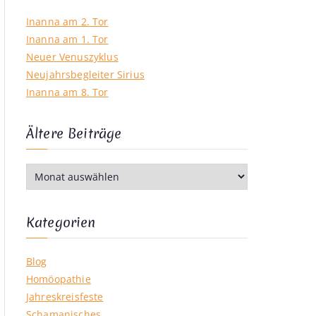
Inanna am 2. Tor
Inanna am 1. Tor
Neuer Venuszyklus
Neujahrsbegleiter Sirius
Inanna am 8. Tor
Ältere Beiträge
nwende-
Ä
l
t
e
Kategorien
r
e
Blog
B
Homöopathie
e
Jahreskreisfeste
i
Schamanisches