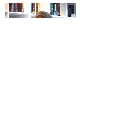
Nicoline Eicke
mailto:
nicoline.eicke@magic-soul.de