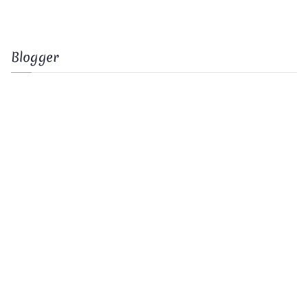
Blogger
Nicoline Eicke
mailto:
nicoline.eicke@magic-soul.de