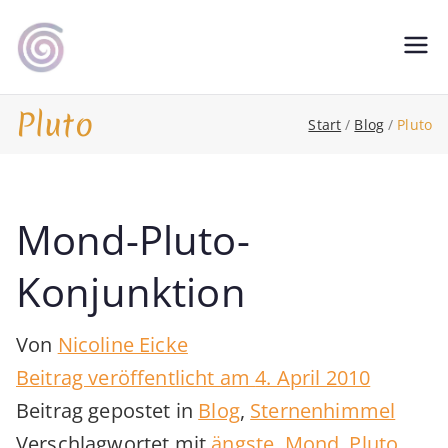
Zum
Inhalt
Shamanic Healing. Seership. Teaching
magic soul ∞ Tools for
springen
∞ Classical Homeopathy ∞ Astrology
Change
Pluto
Start
Blog
Pluto
Mond-Pluto-
Konjunktion
Von
Nicoline Eicke
Beitrag veröffentlicht am
4. April 2010
Beitrag gepostet in
Blog
,
Sternenhimmel
Verschlagwortet mit
ängste
,
Mond
,
Pluto
,