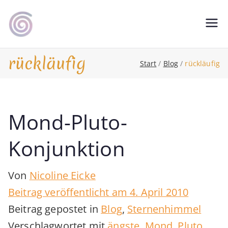
Zum
Inhalt
Shamanic Healing. Seership. Teaching
magic soul ∞ Tools for
springen
∞ Classical Homeopathy ∞ Astrology
Change
rückläufig
Start
Blog
rückläufig
Mond-Pluto-
Konjunktion
Von
Nicoline Eicke
Beitrag veröffentlicht am
4. April 2010
Beitrag gepostet in
Blog
,
Sternenhimmel
Verschlagwortet mit
ängste
,
Mond
,
Pluto
,